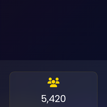
5,420