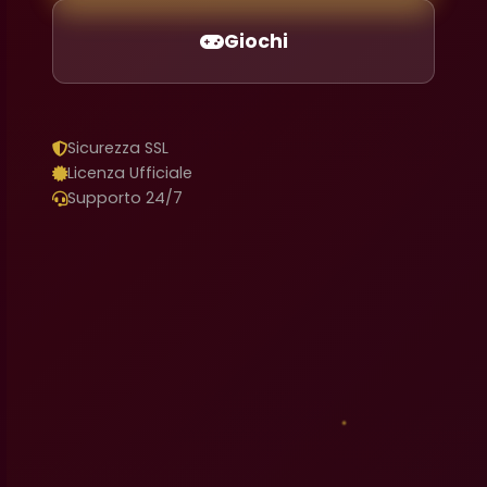
Giochi
Sicurezza SSL
Licenza Ufficiale
Supporto 24/7