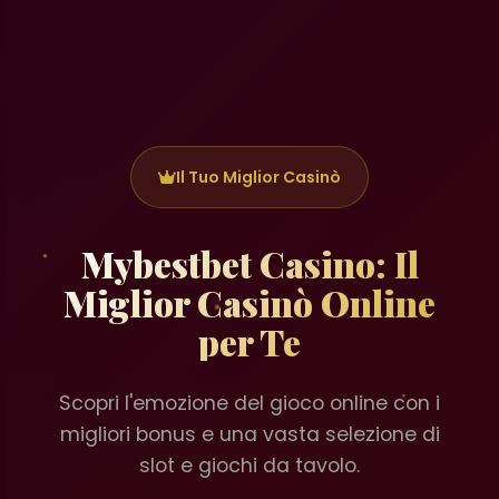
Il Tuo Miglior Casinò
Mybestbet Casino: Il
Miglior Casinò Online
per Te
Scopri l'emozione del gioco online con i
migliori bonus e una vasta selezione di
slot e giochi da tavolo.