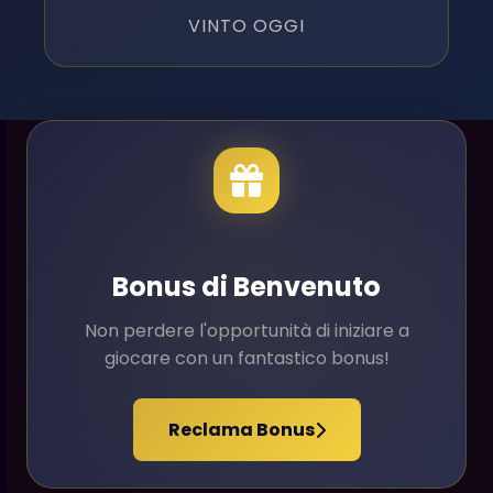
VINTO OGGI
Bonus di Benvenuto
Non perdere l'opportunità di iniziare a
giocare con un fantastico bonus!
Reclama Bonus