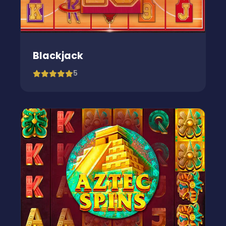
Blackjack
5