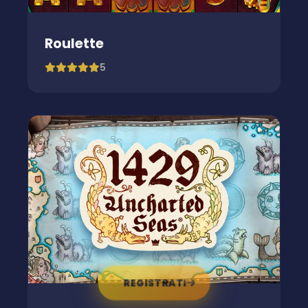
Roulette
5
REGISTRATI