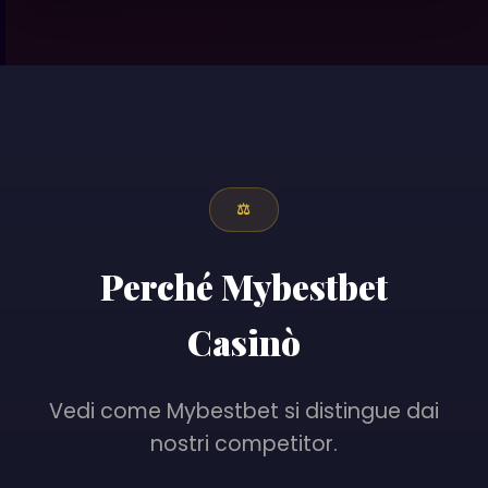
⚖️
Perché Mybestbet
Casinò
Vedi come Mybestbet si distingue dai
nostri competitor.