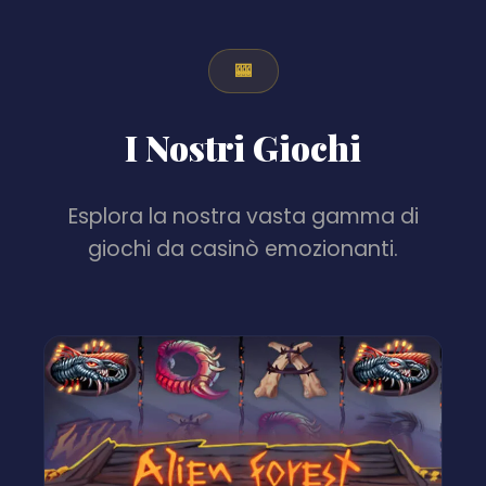
🎰
I Nostri Giochi
Esplora la nostra vasta gamma di
giochi da casinò emozionanti.