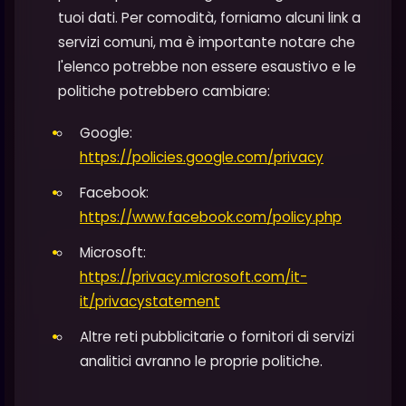
tuoi dati. Per comodità, forniamo alcuni link a
servizi comuni, ma è importante notare che
l'elenco potrebbe non essere esaustivo e le
politiche potrebbero cambiare:
Google:
https://policies.google.com/privacy
Facebook:
https://www.facebook.com/policy.php
Microsoft:
https://privacy.microsoft.com/it-
it/privacystatement
Altre reti pubblicitarie o fornitori di servizi
analitici avranno le proprie politiche.