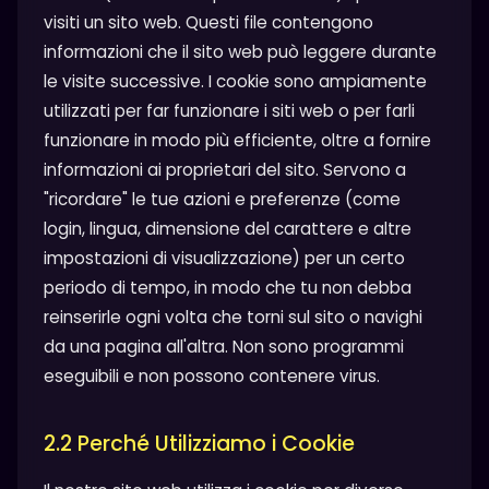
visiti un sito web. Questi file contengono
informazioni che il sito web può leggere durante
le visite successive. I cookie sono ampiamente
utilizzati per far funzionare i siti web o per farli
funzionare in modo più efficiente, oltre a fornire
informazioni ai proprietari del sito. Servono a
"ricordare" le tue azioni e preferenze (come
login, lingua, dimensione del carattere e altre
impostazioni di visualizzazione) per un certo
periodo di tempo, in modo che tu non debba
reinserirle ogni volta che torni sul sito o navighi
da una pagina all'altra. Non sono programmi
eseguibili e non possono contenere virus.
2.2 Perché Utilizziamo i Cookie