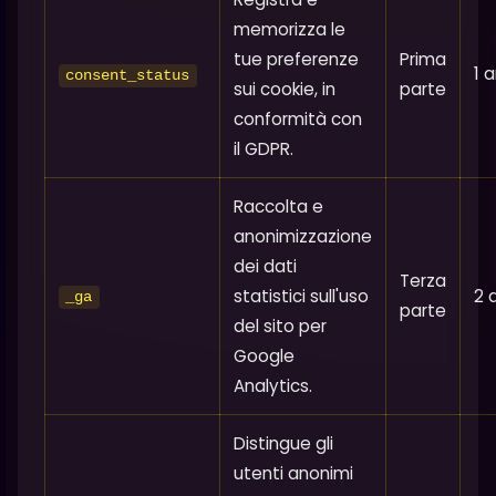
memorizza le
tue preferenze
Prima
1 
consent_status
sui cookie, in
parte
conformità con
il GDPR.
Raccolta e
anonimizzazione
dei dati
Terza
statistici sull'uso
2 
_ga
parte
del sito per
Google
Analytics.
Distingue gli
utenti anonimi