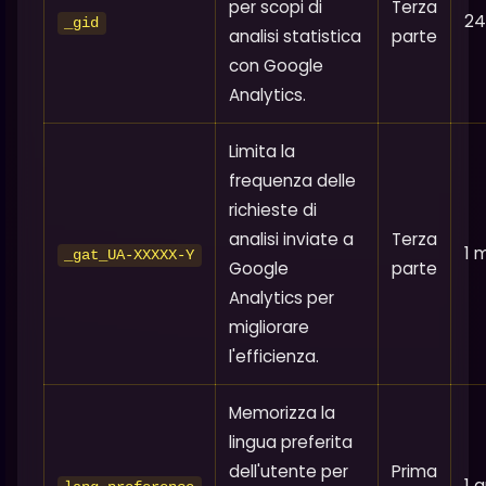
per scopi di
Terza
24
_gid
analisi statistica
parte
con Google
Analytics.
Limita la
frequenza delle
richieste di
analisi inviate a
Terza
1 
_gat_UA-XXXXX-Y
Google
parte
Analytics per
migliorare
l'efficienza.
Memorizza la
lingua preferita
dell'utente per
Prima
1 