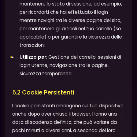
mantenere lo stato di sessione, ad esempio,
per ricordarti che hai effettuato il login
mentre navighi tra le diverse pagine del sito,
per mantenere gli articoli nel tuo carrello (se
applicabile) o per garantire la sicurezza delle
transazioni.
Utilizzo per
: Gestione del carrello, sessioni di
login utente, navigazione tra le pagine,
sicurezza temporanea.
5.2 Cookie Persistenti
I cookie persistenti rimangono sul tuo dispositivo
anche dopo aver chiuso il browser. Hanno una
data di scadenza definita, che può variare da
pochi minuti a diversi anni, a seconda del loro