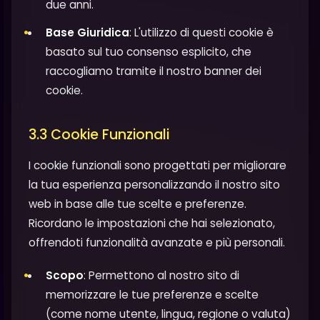
due anni.
Base Giuridica
: L'utilizzo di questi cookie è
basato sul tuo consenso esplicito, che
raccogliamo tramite il nostro banner dei
cookie.
3.3 Cookie Funzionali
I cookie funzionali sono progettati per migliorare
la tua esperienza personalizzando il nostro sito
web in base alle tue scelte e preferenze.
Ricordano le impostazioni che hai selezionato,
offrendoti funzionalità avanzate e più personali.
Scopo
: Permettono al nostro sito di
memorizzare le tue preferenze e scelte
(come nome utente, lingua, regione o valuta)