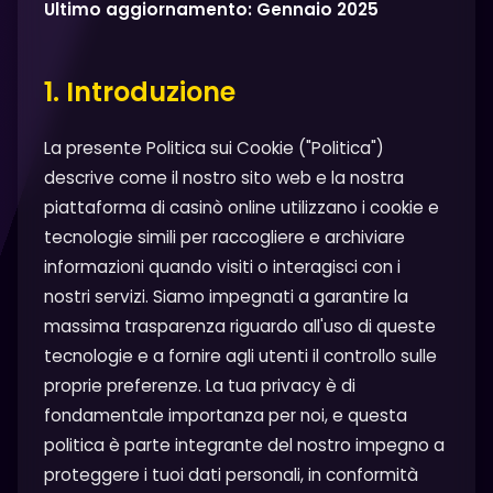
Ultimo aggiornamento: Gennaio 2025
1. Introduzione
La presente Politica sui Cookie ("Politica")
descrive come il nostro sito web e la nostra
piattaforma di casinò online utilizzano i cookie e
tecnologie simili per raccogliere e archiviare
informazioni quando visiti o interagisci con i
nostri servizi. Siamo impegnati a garantire la
massima trasparenza riguardo all'uso di queste
tecnologie e a fornire agli utenti il controllo sulle
proprie preferenze. La tua privacy è di
fondamentale importanza per noi, e questa
politica è parte integrante del nostro impegno a
proteggere i tuoi dati personali, in conformità