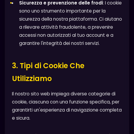
Sicurezza e prevenzione delle frodi
: I cookie
sono uno strumento importante per la
sicurezza della nostra piattaforma. Ci aiutano
a rilevare attività fraudolente, a prevenire
accessi non autorizzati al tuo account e a
garantire l'integrità dei nostri servizi.
3. Tipi di Cookie Che
Utilizziamo
Il nostro sito web impiega diverse categorie di
cookie, ciascuna con una funzione specifica, per
garantirti un'esperienza di navigazione completa
e sicura.