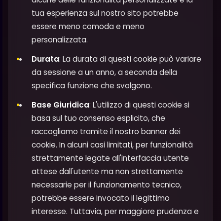
tua esperienza sul nostro sito potrebbe
essere meno comoda e meno
personalizzata.
Durata
: La durata di questi cookie può variare
da sessione a un anno, a seconda della
specifica funzione che svolgono.
Base Giuridica
: L'utilizzo di questi cookie si
basa sul tuo consenso esplicito, che
raccogliamo tramite il nostro banner dei
cookie. In alcuni casi limitati, per funzionalità
strettamente legate all'interfaccia utente
attese dall'utente ma non strettamente
necessarie per il funzionamento tecnico,
potrebbe essere invocato il legittimo
interesse. Tuttavia, per maggiore prudenza e