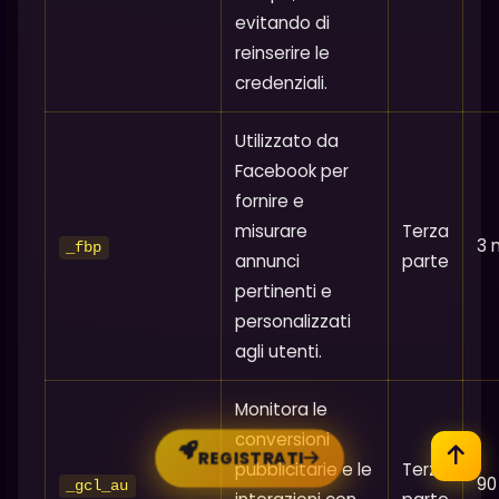
evitando di
reinserire le
credenziali.
Utilizzato da
Facebook per
fornire e
misurare
Terza
3 
_fbp
annunci
parte
pertinenti e
personalizzati
agli utenti.
Monitora le
conversioni
REGISTRATI
pubblicitarie e le
Terza
90
_gcl_au