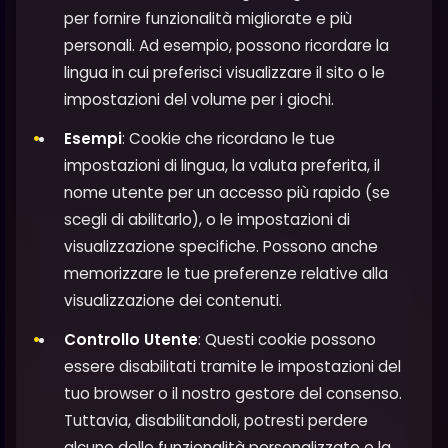
per fornire funzionalità migliorate e più
personali. Ad esempio, possono ricordare la
lingua in cui preferisci visualizzare il sito o le
impostazioni del volume per i giochi.
Esempi
: Cookie che ricordano le tue
impostazioni di lingua, la valuta preferita, il
nome utente per un accesso più rapido (se
scegli di abilitarlo), o le impostazioni di
visualizzazione specifiche. Possono anche
memorizzare le tue preferenze relative alla
visualizzazione dei contenuti.
Controllo Utente
: Questi cookie possono
essere disabilitati tramite le impostazioni del
tuo browser o il nostro gestore del consenso.
Tuttavia, disabilitandoli, potresti perdere
alcune delle funzionalità personalizzate e la