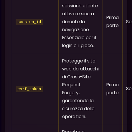
sessione utente
attiva e sicura
Prima
durante la
Se
session_id
parte
navigazione.
Essenziale per il
login e il gioco.
Protegge il sito
web da attacchi
di Cross-Site
Request
Prima
Se
csrf_token
Forgery,
parte
garantendo la
sicurezza delle
operazioni.
Registra e