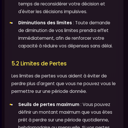
temps de reconsidérer votre décision et
d'éviter les décisions impulsives.
Diminutions des limites
: Toute demande
de diminution de vos limites prendra effet
immédiatement, afin de renforcer votre
capacité à réduire vos dépenses sans délai.
5.2 Limites de Pertes
Les limites de pertes vous aident à éviter de
perdre plus d'argent que vous ne pouvez vous le
permettre sur une période donnée.
Seuils de pertes maximum
: Vous pouvez
définir un montant maximum que vous êtes
prêt à perdre sur une période quotidienne,
hebdomadaire ou mensuelle. Si vos pertes