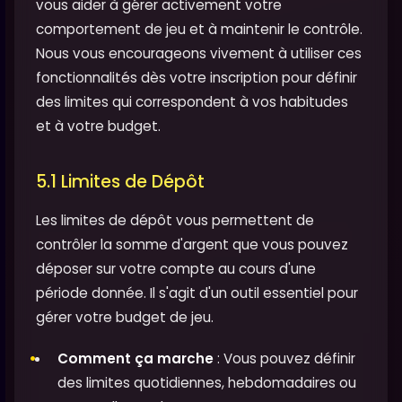
vous aider à gérer activement votre
comportement de jeu et à maintenir le contrôle.
Nous vous encourageons vivement à utiliser ces
fonctionnalités dès votre inscription pour définir
des limites qui correspondent à vos habitudes
et à votre budget.
5.1 Limites de Dépôt
Les limites de dépôt vous permettent de
contrôler la somme d'argent que vous pouvez
déposer sur votre compte au cours d'une
période donnée. Il s'agit d'un outil essentiel pour
gérer votre budget de jeu.
Comment ça marche
: Vous pouvez définir
des limites quotidiennes, hebdomadaires ou