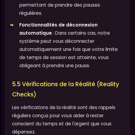
permettant de prendre des pauses
régulières.
Fonctionnalités de déconnexion
automatique
: Dans certains cas, notre
système peut vous déconnecter
automatiquement une fois que votre limite
de temps de session est atteinte, vous
obligeant à prendre une pause.
5.5 Vérifications de la Réalité (Reality
Checks)
Les vérifications de la réalité sont des rappels
réguliers conçus pour vous aider à rester
conscient du temps et de l'argent que vous
dépensez.