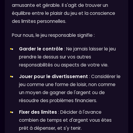
amusante et gérable. Il s'agit de trouver un
équilibre entre le plaisir du jeu et la conscience
des limites personnelles.
Pour nous, le jeu responsable signifie :
Garder le contrôle
: Ne jamais laisser le jeu
prendre le dessus sur vos autres
responsabilités ou aspects de votre vie.
Jouer pour le divertissement
: Considérer le
jeu comme une forme de loisir, non comme
un moyen de gagner de l'argent ou de
résoudre des problèmes financiers.
Fixer des limites
: Décider à l'avance
combien de temps et d'argent vous êtes
prêt à dépenser, et s'y tenir.