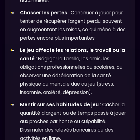
accumulées.
Chasser les pertes
: Continuer à jouer pour
tenter de récupérer l'argent perdu, souvent
en augmentant les mises, ce qui mène à des
pertes encore plus importantes.
Le jeu affecte les relations, le travail ou la
santé
: Négliger la famille, les amis, les
obligations professionnelles ou scolaires, ou
observer une détérioration de la santé
physique ou mentale due au jeu (stress,
insomnie, anxiété, dépression).
Mentir sur ses habitudes de jeu
: Cacher la
quantité d'argent ou de temps passé à jouer
aux proches par honte ou culpabilité.
Dissimuler des relevés bancaires ou des
activités en ligne.