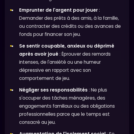
Emprunter de l'argent pour jouer
:
Demander des prêts à des amis, à la famille,
ou contracter des crédits ou des avances de
fonds pour financer son jeu.
Se sentir coupable, anxieux ou déprimé
après avoir joué
: Éprouver des remords
intenses, de l'anxiété ou une humeur
dépressive en rapport avec son
comportement de jeu.
Négliger ses responsabilités
: Ne plus
s'occuper des tâches ménagères, des
engagements familiaux ou des obligations
professionnelles parce que le temps est
consacré au jeu.
Augmentation de l'isolement social
: Se