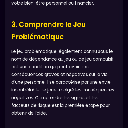
votre bien-être personnel ou financier.
3. Comprendre le Jeu
Problématique
Le jeu problématique, également connu sous le
nom de dépendance au jeu ou de jeu compulsif,
est une condition qui peut avoir des
conséquences graves et négatives sur la vie
d'une personne. Il se caractérise par une envie
incontrôlable de jouer malgré les conséquences
négatives. Comprendre les signes et les
facteurs de risque est la première étape pour
obtenir de l'aide.