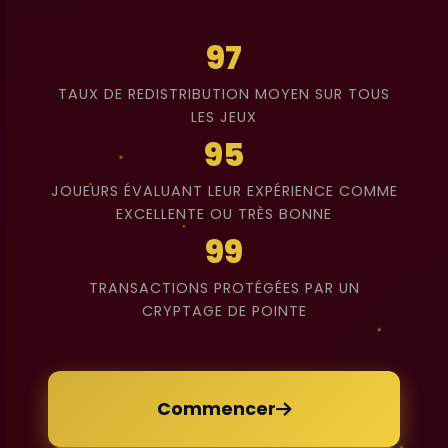
97
TAUX DE REDISTRIBUTION MOYEN SUR TOUS
LES JEUX
95
JOUEURS ÉVALUANT LEUR EXPÉRIENCE COMME
EXCELLENTE OU TRÈS BONNE
99
TRANSACTIONS PROTÉGÉES PAR UN
CRYPTAGE DE POINTE
Commencer