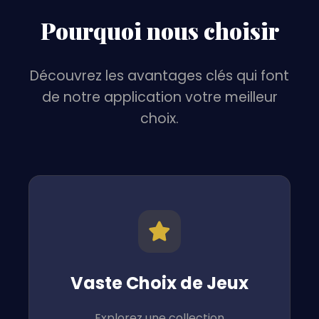
Pourquoi nous choisir
Découvrez les avantages clés qui font
de notre application votre meilleur
choix.
Vaste Choix de Jeux
Explorez une collection