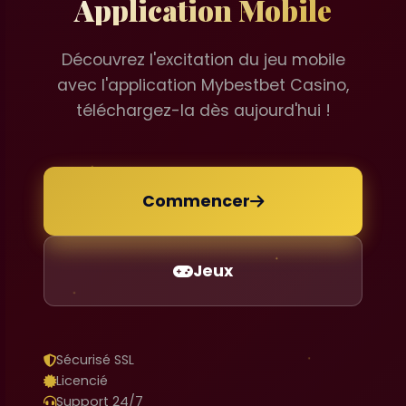
Application Mobile
Découvrez l'excitation du jeu mobile
avec l'application Mybestbet Casino,
téléchargez-la dès aujourd'hui !
Commencer
Jeux
Sécurisé SSL
Licencié
Support 24/7