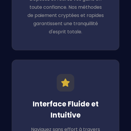
toute confiance. Nos méthodes
de paiement cryptées et rapides
garantissent une tranquillité
d'esprit totale.
Interface Fluide et
Intuitive
Naviguez sans effort à travers