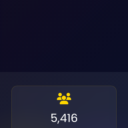
5,416