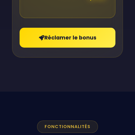
Réclamer le bonus
FONCTIONNALITÉS