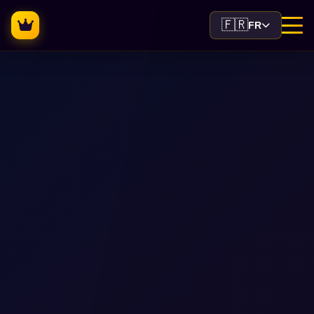
🇫🇷
FR