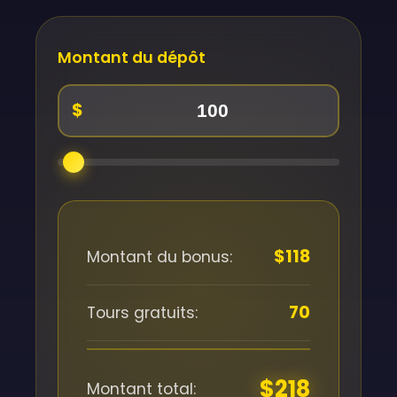
Montant du dépôt
$
$118
Montant du bonus:
70
Tours gratuits:
$218
Montant total: