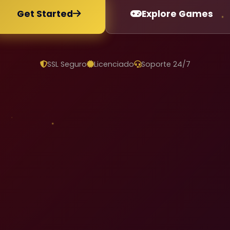
Get Started
Explore Games
SSL Seguro
Licenciado
Soporte 24/7