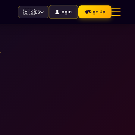
🇪🇸
Login
Sign Up
ES