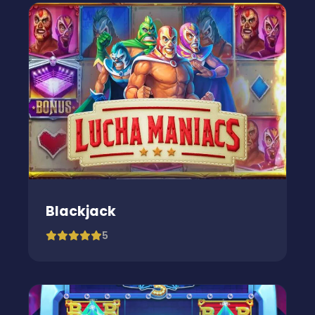
Blackjack
5