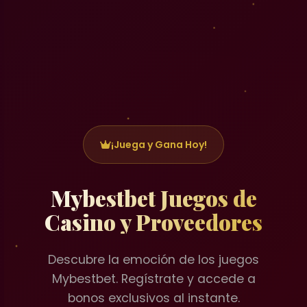
¡Juega y Gana Hoy!
Mybestbet Juegos de
Casino y Proveedores
Descubre la emoción de los juegos
Mybestbet. Regístrate y accede a
bonos exclusivos al instante.