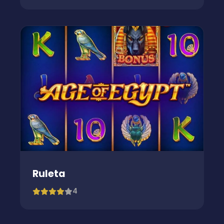
Ruleta
4