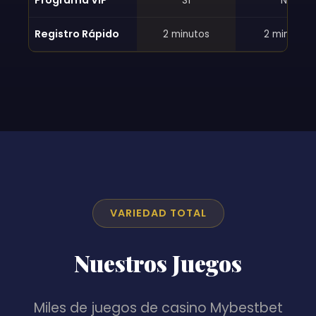
Programa VIP
Sí
No
Registro Rápido
2 minutos
2 minutos
VARIEDAD TOTAL
Nuestros Juegos
Miles de juegos de casino Mybestbet