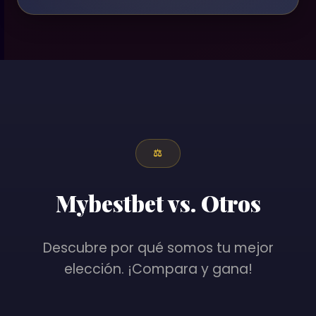
⚖️
Mybestbet vs. Otros
Descubre por qué somos tu mejor
elección. ¡Compara y gana!