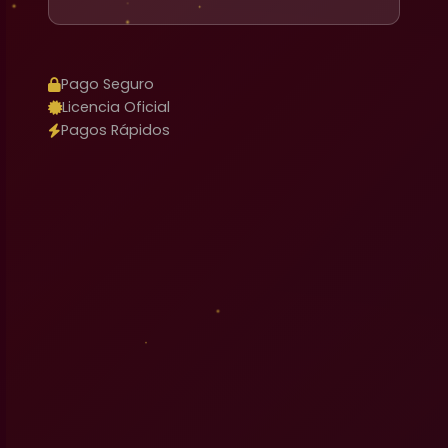
Pago Seguro
Licencia Oficial
Pagos Rápidos