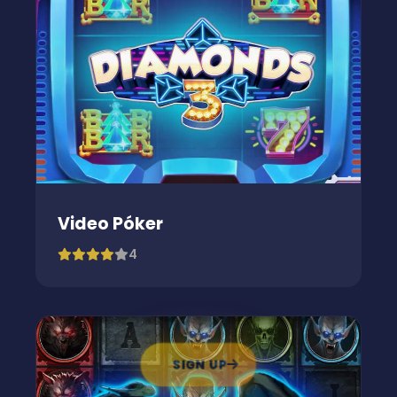
Video Póker
4
SIGN UP