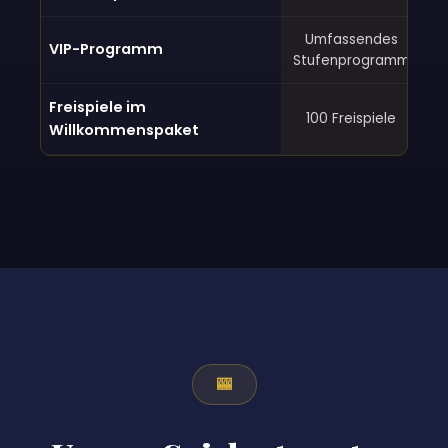
Umfassendes
VIP-Programm
Stufenprogramm
Freispiele im
100 Freispiele
1
Willkommenspaket
🎰