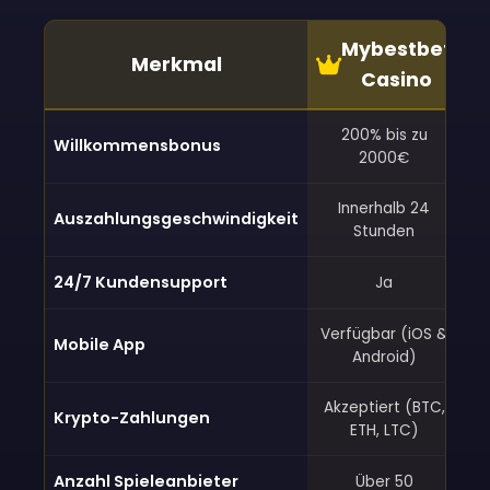
Mybestbet
Merkmal
K
Casino
200% bis zu
Willkommensbonus
2000€
Innerhalb 24
Auszahlungsgeschwindigkeit
3
Stunden
24/7 Kundensupport
Ja
Verfügbar (iOS &
N
Mobile App
Android)
Akzeptiert (BTC,
Krypto-Zahlungen
Ni
ETH, LTC)
Anzahl Spieleanbieter
Über 50