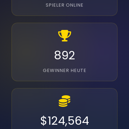
SPIELER ONLINE
892
GEWINNER HEUTE
$124,564