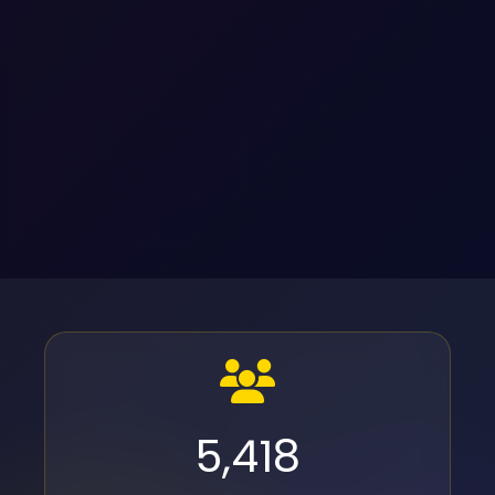
5,418