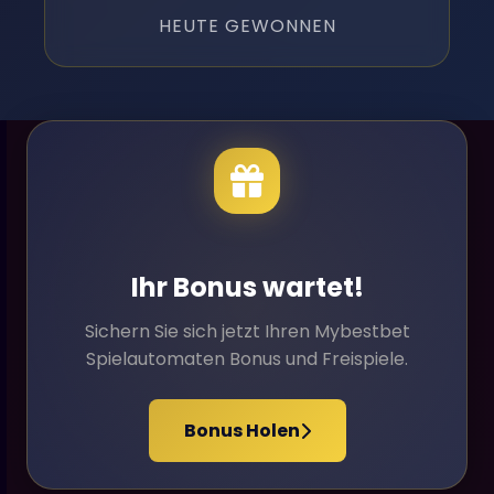
HEUTE GEWONNEN
Ihr Bonus wartet!
Sichern Sie sich jetzt Ihren Mybestbet
Spielautomaten Bonus und Freispiele.
Bonus Holen