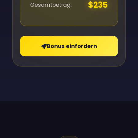
$235
Gesamtbetrag:
Bonus einfordern