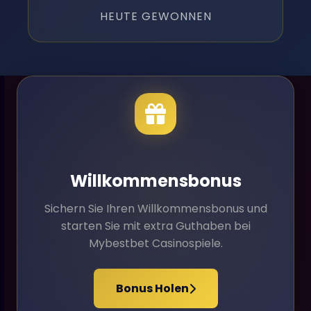
HEUTE GEWONNEN
Willkommensbonus
Sichern Sie Ihren Willkommensbonus und
starten Sie mit extra Guthaben bei
Mybestbet Casinospiele.
Bonus Holen